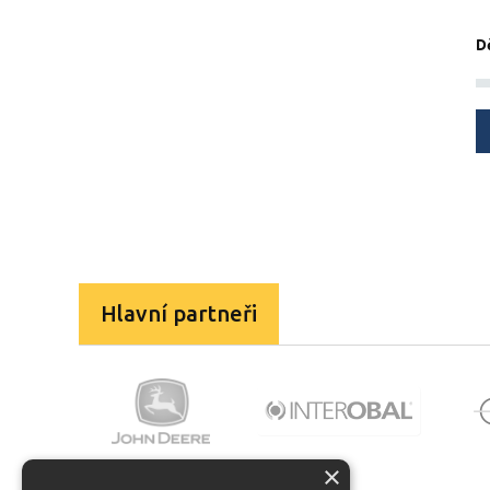
D
Hlavní partneři
×