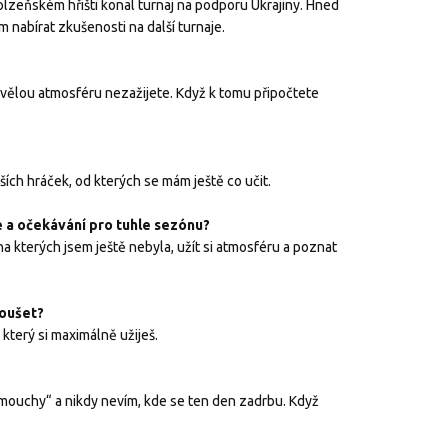
plzeňském hřišti konal turnaj na podporu Ukrajiny. Hned
m nabírat zkušenosti na další turnaje.
 skvělou atmosféru nezažijete. Když k tomu připočtete
ích hráček, od kterých se mám ještě co učit.
le a očekávání pro tuhle sezónu?
 na kterých jsem ještě nebyla, užít si atmosféru a poznat
koušet?
 který si maximálně užiješ.
mouchy“ a nikdy nevím, kde se ten den zadrbu. Když