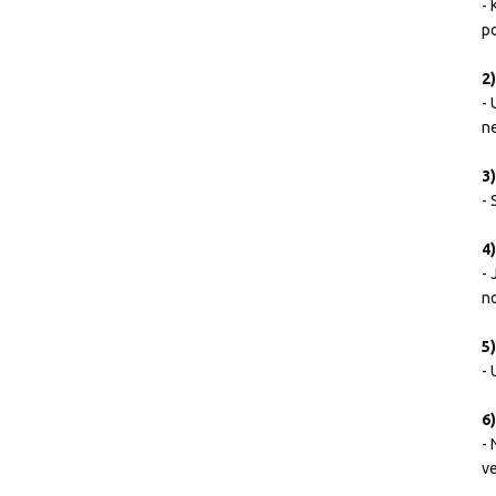
- 
po
2
- 
ne
3)
- 
4
- 
no
5
- 
6
-
ve