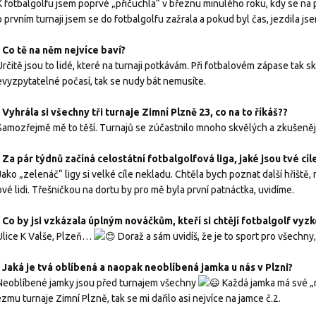
K fotbalgolfu jsem poprvé „přičuchla“ v březnu minulého roku, kdy se na 
 prvním turnaji jsem se do fotbalgolfu zažrala a pokud byl čas, jezdila jse
) Co tě na něm nejvíce baví?
Určitě jsou to lidé, které na turnaji potkávám. Při fotbalovém zápase tak
vyzpytatelné počasí, tak se nudy bát nemusíte.
 Vyhrála si všechny tři turnaje Zimní Plzně 23, co na to říkáš??
Samozřejmě mě to těší. Turnajů se zúčastnilo mnoho skvělých a zkušenějš
) Za pár týdnů začíná celostátní fotbalgolfová liga, jaké jsou tvé cí
Jako „zelenáč“ ligy si velké cíle nekladu. Chtěla bych poznat další hřiště,
vé lidi. Třešničkou na dortu by pro mě byla první patnáctka, uvidíme.
) Co by jsi vzkázala úplným nováčkům, kteří si chtějí fotbalgolf vyz
Ulice K Valše, Plzeň…
Doraž a sám uvidíš, že je to sport pro všechny,
) Jaká je tvá oblíbená a naopak neoblíbená jamka u nás v Plzni?
 Neoblíbené jamky jsou před turnajem všechny
Každá jamka má své „
zmu turnaje Zimní Plzně, tak se mi dařilo asi nejvíce na jamce č.2.