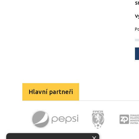
S
V
Po
Hlavní partneři
×