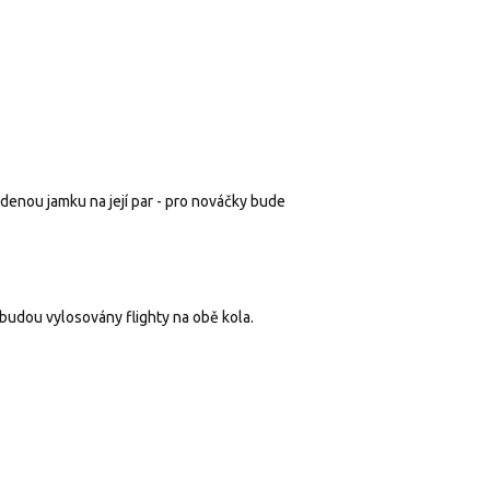
denou jamku na její par - pro nováčky bude
 budou vylosovány flighty na obě kola.