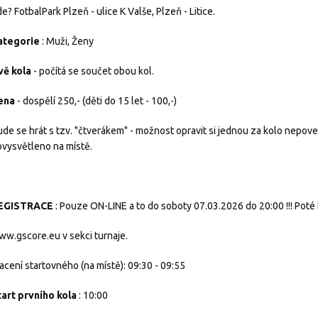
e? FotbalPark Plzeň - ulice K Valše, Plzeň - Litice.
ategorie
: Muži, Ženy
vě kola
- počítá se součet obou kol.
ena
- dospělí 250,- (děti do 15 let - 100,-)
de se hrát s tzv. "čtverákem" - možnost opravit si jednou za kolo nepove
vysvětleno na místě.
EGISTRACE
: Pouze ON-LINE a to do soboty 07.03.2026 do 20:00 !!! Poté
w.gscore.eu v sekci turnaje.
acení startovného (na místě): 09:30 - 09:55
tart prvního kola
: 10:00