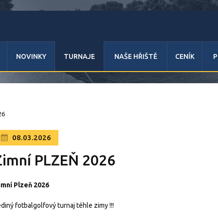
NOVINKY
TURNAJE
NAŠE HŘIŠTĚ
CENÍK
P
26
08.03.2026
Zimní PLZEŇ 2026
imní Plzeň 2026
diný fotbalgolfový turnaj téhle zimy !!!