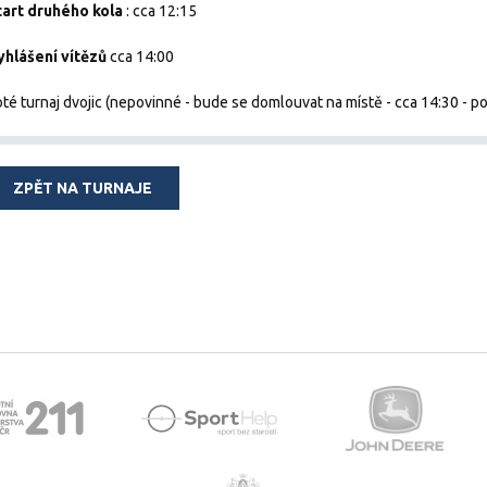
tart druhého kola
: cca 12:15
yhlášení vítězů
cca 14:00
té turnaj dvojic (nepovinné - bude se domlouvat na místě - cca 14:30 - p
ZPĚT NA TURNAJE