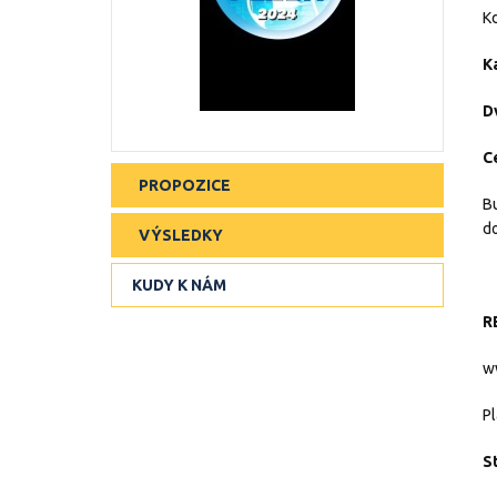
Kd
K
D
C
PROPOZICE
Bu
do
VÝSLEDKY
KUDY K NÁM
R
ww
Pl
S