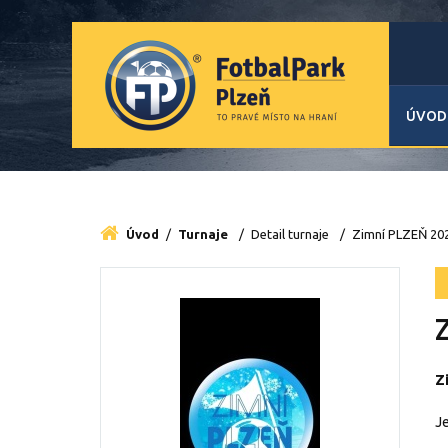
ÚVOD
Úvod
/
Turnaje
/
Detail turnaje
/
Zimní PLZEŇ 20
Z
Je